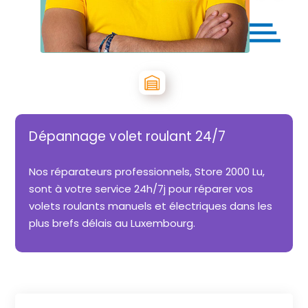
Dépannage volet roulant 24/7
Nos réparateurs professionnels, Store 2000 Lu,
sont à votre service 24h/7j pour réparer vos
volets roulants manuels et électriques dans les
plus brefs délais au Luxembourg.